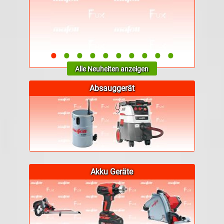
•
•
•
•
•
•
•
•
•
•
Alle Neuheiten anzeigen
Absauggerät
Akku Geräte