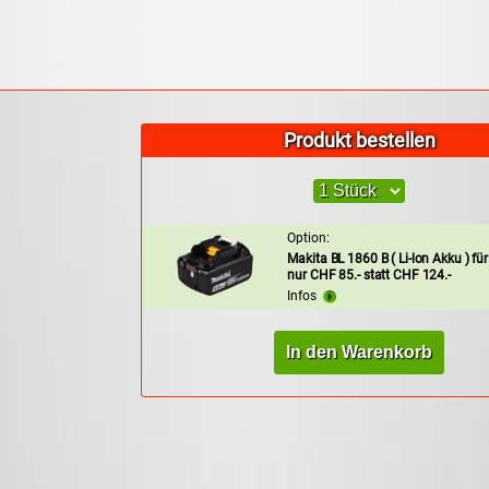
Produkt bestellen
Option:
Makita BL 1860 B ( Li-lon Akku ) für
nur CHF 85.- statt CHF 124.-
Infos