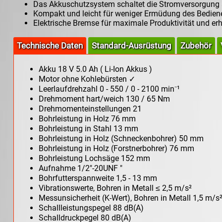
Das Akkuschutzsystem schaltet die Stromversorgung au
Kompakt und leicht für weniger Ermüdung des Bediene
Elektrische Bremse für maximale Produktivität und erh
Technische Daten
Standard-Ausrüstung
Zubehör
Akku 18 V 5.0 Ah ( Li-Ion Akkus )
Motor ohne Kohlebürsten ✓
Leerlaufdrehzahl 0 - 550 / 0 - 2100 min⁻¹
Drehmoment hart/weich 130 / 65 Nm
Drehmomenteinstellungen 21
Bohrleistung in Holz 76 mm
Bohrleistung in Stahl 13 mm
Bohrleistung in Holz (Schneckenbohrer) 50 mm
Bohrleistung in Holz (Forstnerbohrer) 76 mm
Bohrleistung Lochsäge 152 mm
Aufnahme 1/2"-20UNF "
Bohrfutterspannweite 1,5 - 13 mm
Vibrationswerte, Bohren in Metall ≤ 2,5 m/s²
Messunsicherheit (K-Wert), Bohren in Metall 1,5 m/s
Schallleistungspegel 88 dB(A)
Schalldruckpegel 80 dB(A)