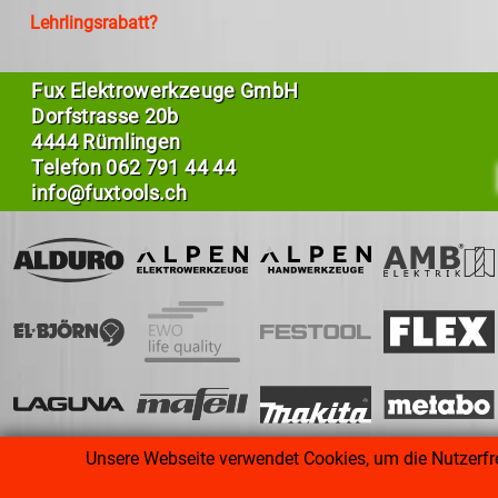
Lehrlingsrabatt?
Fux Elektrowerkzeuge GmbH
Dorfstrasse 20b
4444 Rümlingen
Telefon
062 791 44 44
info@fuxtools.ch
Unsere Webseite verwendet Cookies, um die Nutzerfre